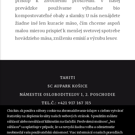
prístup k životnému prostrediu. V našej
prevádzke používame výhradne bio
kompostovateľné obaly a slamky. U nás nenájdete
žiadne iné len kuracie mäso, čím chceme aspoň
malou mierou prispieť k menšej svetovej spotrebe
hovädzieho mäsa, zníženiu emisií a výrubu lesov.
TAHITI
SC AUPARK KOŠICE
NÁMESTIE OSLOBODITEĽOV 1, 2. POSCHODIE
TEL.Č.: +421 917 167 315
Chickin.sk používa súbory cookie na zhromažďovanie údajov s cieľom vytvárať
štatistiky na zlepšenie kvality našich webových stránok. S použitím môžete
súhlasiť alebo nesúhlasiť kliknutím na tlačidlá. Predvolená možnosť „bez
súhlasu“ sa uplatňuje v prípade, že sa nevydá žiadna voľba a odmietnutie
neobmedzí vašu používateľskú skúsenosť. Viac informácií o našich pravidlách