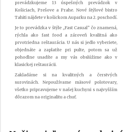
prevádzkujeme 13 úspešných prevádzok v
Košiciach, Prešove a Prahe. Nové štýlové bistro
Tahiti nájdete v košickom Auparku na 2. poschodí.
Je to prevádzka v štýle ,,Fast Casualˮ čo znamená,
rýchla ako fast food a zároveň kvalitná ako
prvotriedna reštaurácia. U nás si jedlo vyberiete,
objednáte a zaplatíte pri pulte, potom sa už
pohodlne usadíte a my vás obslúžime ako v
klasickej reštaurácii.
Zakladáme si na kvalitných a čerstvých
surovinách. Nepoužívame mäsové polotovary,
všetko pripravujeme v našej kuchyni s najvyšším
dôrazom na originalitu a chuť.